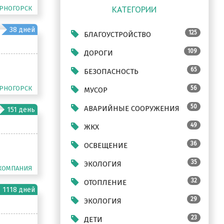
https://t.me/CrokRf
РНОГОРСК
КАТЕГОРИИ
38 дней
125
 
БЛАГОУСТРОЙСТВО
 2025 
109
ДОРОГИ
65
БЕЗОПАСНОСТЬ
РНОГОРСК
56
МУСОР
ль 
50
АВАРИЙНЫЕ СООРУЖЕНИЯ
151 день
49
ЖКХ
36
ОСВЕЩЕНИЕ
35
ЭКОЛОГИЯ
КОМПАНИЯ
ли 
ежи 
32
ОТОПЛЕНИЕ
1118 дней
29
ЭКОЛОГИЯ
» не 
ставщика 
23
ДЕТИ