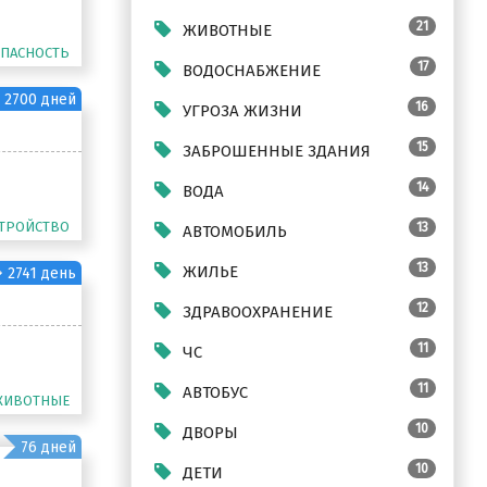
21
ЖИВОТНЫЕ
ОПАСНОСТЬ
17
ВОДОСНАБЖЕНИЕ
и 
уличного 
2700 дней
16
ому, что 
УГРОЗА ЖИЗНИ
енем 
лся во 
15
ЗАБРОШЕННЫЕ ЗДАНИЯ
 каждый 
14
ВОДА
вещения 
ли 
СТРОЙСТВО
13
АВТОМОБИЛЬ
ная 
13
ЖИЛЬЕ
2741 день
12
ЗДРАВООХРАНЕНИЕ
11
ЧС
11
АВТОБУС
ЖИВОТНЫЕ
.Собак 
ти 
10
ДВОРЫ
твета!
76 дней
10
ДЕТИ