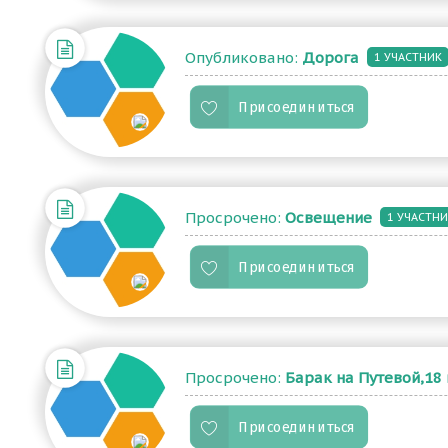
пойдешь и не заметишь. 

Опубликовано:
Дорога
1 УЧАСТНИК
Присоединиться
В районе «Аэродромный»,около конечн
рискуют жизнью, перебегая через дор
Просрочено:
Освещение
1 УЧАСТН
Присоединиться
Многие жители Черногорска жалуются н
победы и до пересечения улиц Угольна
автобус №1
Просрочено:
Барак на Путевой,18
Присоединиться