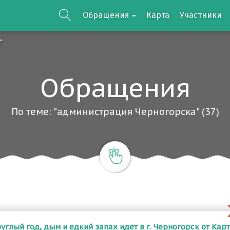
Обращения
Карта
Участники
"
Обращения
По теме: "администрация Черногорска" (37)
лый год, дым и едкий запах идет в г. Черногорск от Кар