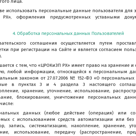
гого лица.
аве использовать персональные данные пользователя для 
 РХ», оформления предусмотренных уставными докум
4. Обработка персональных данных Пользователей
вательского соглашения осуществляется путем простав
тки при регистрации на Сайте и является согласием поль
.
шается с тем, что «ЦРОКиЗП РХ» имеет право на хранение и 
ую, любой информации, относящейся к персональным да
альным законом от 27.07.2006 № 152-ФЗ «О персональных
ные в пунктах 3 и 4 раздела 3 настоящего соглаше
опление, хранение, уточнение, использование, распрост
ивание, блокирование, уничтожение персональных данн
числе:
сональных данных (любое действие (операция) или со
емых с использованием средств автоматизации или без
ор, запись, систематизацию, накопление, хранение, ут
ние, использование, передачу (распространение, пред