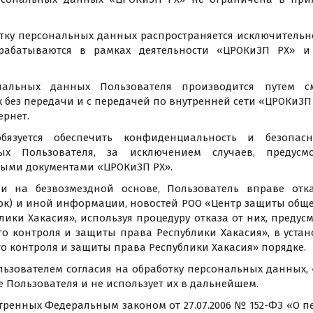
отку персональных данных распространяется исключитель
рабатываются в рамках деятельности «ЦРОКиЗП РХ» и 
ональных данных Пользователя производится путем с
без передачи и с передачей по внутренней сети «ЦРОКиЗП Р
ернет.
бязуется обеспечить конфиденциальность и безопасн
ых Пользователя, за исключением случаев, предусм
ными документами «ЦРОКиЗП РХ».
и на безвозмездной основе, Пользователь вправе отка
ок) и иной информации, новостей РОО «Центр защиты обще
ики Хакасия», используя процедуру отказа от них, преду
о контроля и защиты права Республики Хакасия», в уста
 контроля и защиты права Республики Хакасия» порядке.
ользователем согласия на обработку персональных данных,
Пользователя и не использует их в дальнейшем.
мотренных Федеральным законом от 27.07.2006 № 152-ФЗ «О 