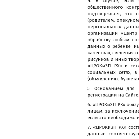
4. В случае, если
общественного конт
подтверждает, что 
(родителем, опекуно
персональных данны
организации «Центр
обработку любым сп
данных о ребенке: и
качествах, сведения 
рисунков и иных твор
«ЦРОКиЗП РХ» в сет
социальных сетях, 
(объявлениях, буклетах 
5. Основанием для
регистрации на Сайте
6. «ЦРОКиЗП РХ» обяз
лицам, за исключение
если это необходимо 
7. «ЦРОКиЗП РХ» сос
данные соответству