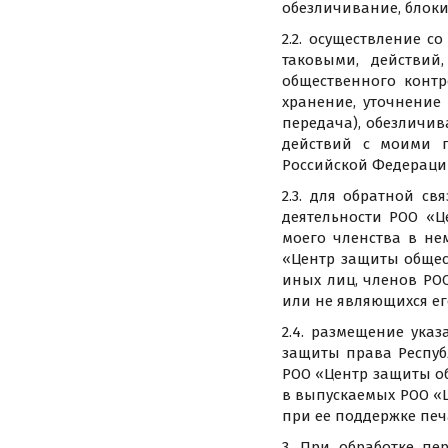
обезличивание, блок
2.2. осуществление 
таковыми, действи
общественного контр
хранение, уточнение
передача), обезличив
действий с моими п
Российской Федераци
2.3. для обратной с
деятельности РОО «Ц
моего членства в не
«Центр защиты общес
иных лиц, членов РО
или не являющихся ег
2.4. размещение ука
защиты права Респуб
РОО «Центр защиты об
в выпускаемых РОО «
при ее поддержке печа
3. При обработке п