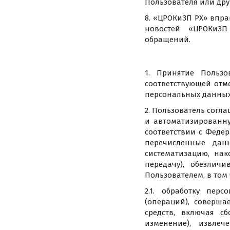
Пользователя или дру
8. «ЦРОКиЗП РХ» впр
новостей «ЦРОКиЗП
обращений.
1. Принятие Пользо
соответствующей отме
персональных данных
2. Пользователь согла
и автоматизированн
соответствии с Федер
перечисленные дан
систематизацию, нак
передачу), обезлич
Пользователем, в том 
2.1. обработку пер
(операций), соверша
средств, включая сб
изменение), извлече