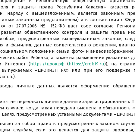
 обращение в Региональную общественную организац
роля и защиты права Республики Хакасия» касается ре
он, наряду с вышеизложенным, является законным пре
м иным законным представителем) и в соответствии с Фе
х» от 27.07.2006 № 152-ФЗ дает свое согласие Регион
 развития общественного контроля и защиты права Рес
особом, предусмотренным вышеуказанным законом, сле
мя и фамилия, данные свидетельства о рождении, диагно
о социальном положении семьи, фото- и видеоизображение
ческих работ Ребенка, а также на размещение указанных д
и Интернет (
https://црок.рф
(
https://crok19.ru
)), на стра
в выпускаемых «ЦРОКиЗП РХ» или при его поддержке 
и т.п.).
 ввода личных данных является оформление обращени
.
уется не передавать личные данные зарегистрированных 
м случаев, когда такая передача вменена в обязанность «
в целях, предусмотренных уставными документами «ЦРОКиЗП
тавляет за собой право в предусмотренных законом случа
ющим службам, если это делается для защиты здоровья