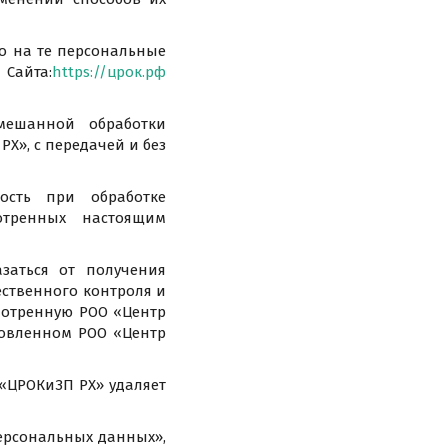
но на те персональные
Сайта:
https://црок.рф
мешанной обработки
Х», c передачей и без
ость при обработке
отренных настоящим
заться от получения
ственного контроля и
смотренную РОО «Центр
новленном РОО «Центр
 «ЦРОКиЗП РХ» удаляет
персональных данных»,