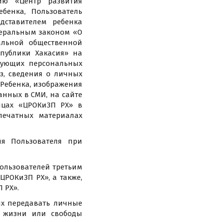
ию «Центр развития
бенка, Пользователь
дставителем ребенка
деральным законом «О
альной общественной
публики Хакасия» на
дующих персональных
з, сведения о личных
 Ребенка, изображения
анных в СМИ, на сайте
ницах «ЦРОКиЗП РХ» в
печатных материалах
я Пользователя при
Пользователей третьим
ЦРОКиЗП РХ», а также,
 РХ».
ях передавать личные
, жизни или свободы