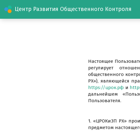
Центр Развития Общественного Контроля
Настоящее Пользоват
регулирует отноше
общественного контр
РХ»), являющейся пр
https://црок.рф
и
http
дальнейшем «Польз
Пользователя.
1. «ЦРОКиЗП РХ» про
предметом настоящег