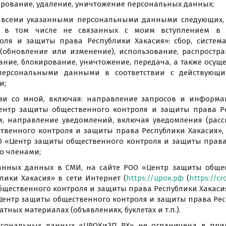
ирование, удаление, уничтожение персональных данных;
со всеми указанными персональными данными следующих,
й, в том числе не связанных с моим вступлением в
оля и защиты права Республики Хакасия»: сбор, система
 (обновление или изменение), использование, распростра
ание, блокирование, уничтожение, передача, а также осу
ерсональными данными в соответствии с действующи
и;
вязи со мной, включая: направление запросов и информац
ентр защиты общественного контроля и защиты права Р
м, направление уведомлений, включая уведомления (расс
твенного контроля и защиты права Республики Хакасия»,
О «Центр защиты общественного контроля и защиты права
о членами;
занных данных в СМИ, на сайте РОО «Центр защиты обще
лики Хакасия» в сети Интернет (
https://црок.рф
(
https://cr
щественного контроля и защиты права Республики Хакасия
Центр защиты общественного контроля и защиты права Рес
тных материалах (объявлениях, буклетах и т.п.).
ерсональных данных «ЦРОКиЗП РХ» не ограничена в при