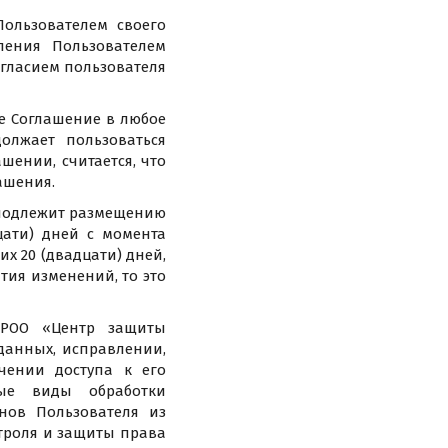
Пользователем своего
ления Пользователем
согласием пользователя
ое Соглашение в любое
олжает пользоваться
шении, считается, что
ашения.
е подлежит размещению
цати) дней с момента
х 20 (двадцати) дней,
тия изменений, то это
 РОО «Центр защиты
данных, исправлении,
чении доступа к его
ные виды обработки
нов Пользователя из
троля и защиты права