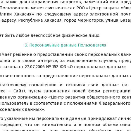
, а также для направления вопросов, замечаний или пре
 Пользователь может связываться с РОО «Центр защиты общ
лики Хакасия» по следующему адресу электронной почты
адресу: Республика Хакасия, город Черногорск, улица Базар
ет быть любое дееспособное физическое лицо.
3. Персональные данные Пользователя
имает решение о предоставлении своих персональных данн
волей и в своем интересе, за исключением случаев, пред
 закона от 27.07.2006 № 152-ФЗ «О персональных данных».
т ответственность за предоставление персональных данных 
к настоящему соглашению и оставляя свои данные на
алее – Сайт), путем заполнения полей форм регистраци
венную организацию «Центр развития общественного кон
Пользователь в соответствии с положениями Федерального 
рсональных данных»:
то указанные им персональные данные принадлежат лично
тверждает, что он внимательно и в полном объеме озн
 содержащимися в нем условиями обработки его пе