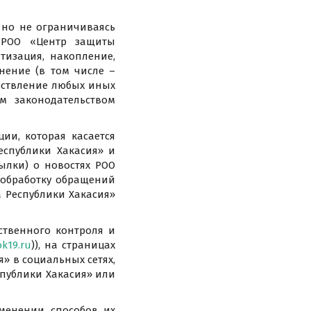
 но не ограничиваясь
 РОО «Центр защиты
тизация, накопление,
нение (в том числе –
ществление любых иных
м законодательством
ии, которая касается
еспублики Хакасия» и
ылки) о новостях РОО
 обработку обращений
 Республики Хакасия»
ственного контроля и
ok19.ru
)), на страницах
» в социальных сетях,
публики Хакасия» или
менении способов их