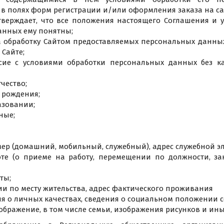
в полях форм регистрации и/или оформления заказа на са
тверждает, что все положения настоящего Соглашения и у
анных ему понятны;
а обработку Сайтом предоставляемых персональных данных
 Сайте;
сие с условиями обработки персональных данных без к
чество;
а рождения;
азовании;
ные;
р (домашний, мобильный, служебный), адрес служебной э
оте (о приеме на работу, перемещении по должности, з
ты;
ии по месту жительства, адрес фактического проживания
ия о личных качествах, сведения о социальном положении с
ображение, в том числе семьи, изображения рисунков и ины