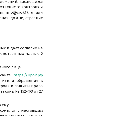
дложений, касающихся
ественного контроля и
: info@crok19.ru или
ная, дом 16, строение
ых и дает согласие на
усмотренных частью 2
иного лица.
 сайте
https://црок.рф
и и/или обращения в
троля и защиты права
закона № 152-ФЗ от 27
 ему;
акомился с настоящим
рсональных данных,