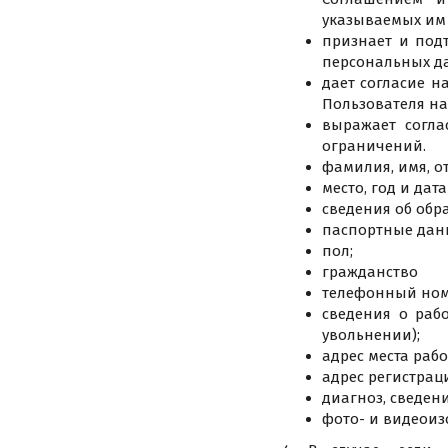
указываемых им 
признает и под
персональных д
дает согласие н
Пользователя на
выражает согла
ограничений.
фамилия, имя, от
место, год и дат
сведения об обр
паспортные дан
пол;
гражданство
телефонный номе
сведения о раб
увольнении);
адрес места рабо
адрес регистрац
диагноз, сведен
фото- и видеоиз