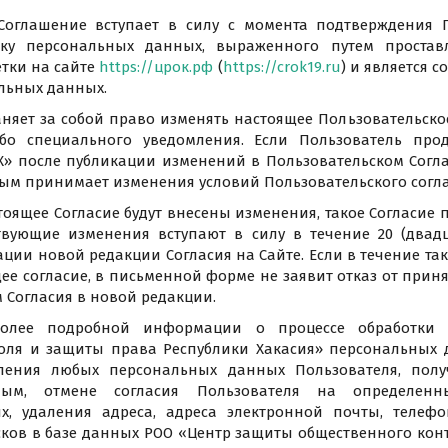
 Соглашение вступает в силу с момента подтверждения 
тку персональных данных, выраженного путем простав
тки на сайте
https://црок.рф
(
https://crok19.ru
) и является 
льных данных.
аняет за собой право изменять настоящее Пользовательск
ибо специального уведомления. Если Пользователь прод
» после публикации изменений в Пользовательском Согла
мым принимает изменения условий Пользовательского согл
настоящее Согласие будут внесены изменения, такое Согласи
ствующие изменения вступают в силу в течение 20 (двад
ии новой редакции Согласия на Сайте. Если в течение таки
ее согласие, в письменной форме не заявит отказ от приня
 Согласия в новой редакции.
более подробной информации о процессе обработки
оля и защиты права Республики Хакасия» персональных 
ления любых персональных данных Пользователя, полу
ым, отмене согласия Пользователя на определен
х, удаления адреса, адреса электронной почты, телефо
сков в базе данных РОО «Центр защиты общественного кон