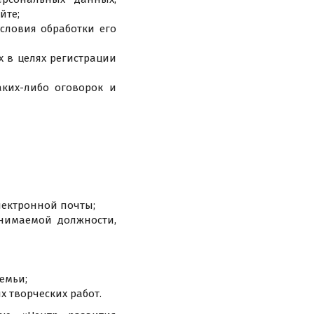
йте;
словия обработки его
 в целях регистрации
аких-либо оговорок и
лектронной почты;
анимаемой должности,
емьи;
х творческих работ.