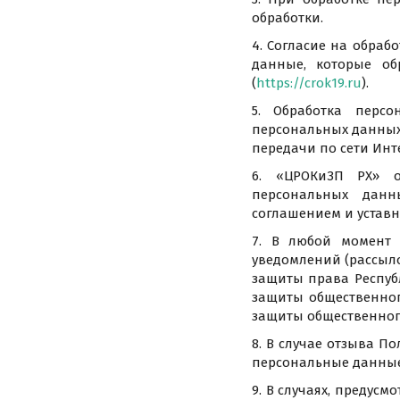
обработки.
4. Согласие на обраб
данные, которые об
(
https://crok19.ru
).
5. Обработка перс
персональных данных 
передачи по сети Инт
6. «ЦРОКиЗП РХ» о
персональных данн
соглашением и устав
7. В любой момент 
уведомлений (рассыл
защиты права Республ
защиты общественног
защиты общественного
8. В случае отзыва П
персональные данные 
9. В случаях, предус