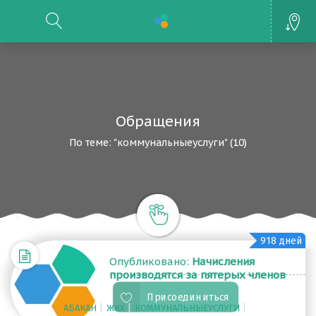
Обращения
По теме: "коммунальныеуслуги" (10)
918 дней
Опубликовано:
Начисления
производятся за пятерых членов
семьи, а прописан лишь один
Присоединиться
человек
|
|
|
АБАКАН
ЖКХ
КОММУНАЛЬНЫЕУСЛУГИ